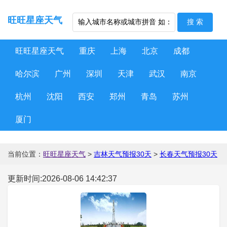
旺旺星座天气
旺旺星座天气
重庆
上海
北京
成都
哈尔滨
广州
深圳
天津
武汉
南京
杭州
沈阳
西安
郑州
青岛
苏州
厦门
当前位置：
旺旺星座天气
>
吉林天气预报30天
>
长春天气预报30天
更新时间:2026-08-06 14:42:37