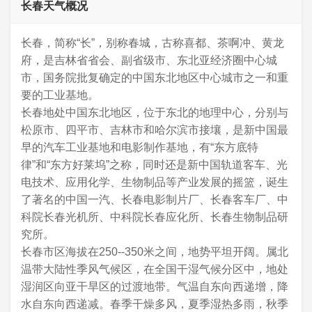
长春天气概况
长春，简称“长”，别称春城，古称喜都、茶啊冲、黄龙
府，是吉林省省会、副省级市、东北亚经济圈中心城
市，国务院批复确定的中国东北地区中心城市之一和重
要的工业基地。
长春地处中国东北地区，位于东北的地理中心，分别与
松原市、四平市、吉林市和哈尔滨市接壤，是新中国最
早的汽车工业基地和电影制作基地，有“东方底特
律”和“东方好莱坞”之称，同时还是新中国轨道客车、光
电技术、应用化学、生物制品等产业发展的摇篮，诞生
了著名的中国一汽、长春电影制片厂、长春客车厂、中
科院长春光机所、中科院长春应化所、长春生物制品研
究所。
长春市区海拔在250--350米之间，地势平坦开阔。属北
温带大陆性季风气候区，在全国干湿气候分区中，地处
湿润区向亚干旱区的过渡地带。气温自东向西递增，降
水自东向西递减。春季干燥多风，夏季湿热多雨，秋季