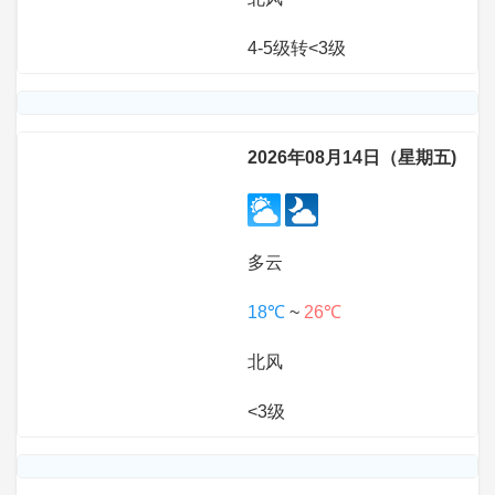
4-5级转<3级
2026年08月14日（星期五)
多云
18℃
~
26℃
北风
<3级