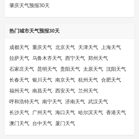
肇庆天气预报30天
热门城市天气预报30天
成都天气
重庆天气
北京天气
天津天气
上海天气
拉萨天气
乌鲁木齐天气
西宁天气
郑州天气
石家庄天气
昆明天气
贵阳天气
太原天气
沈阳天气
长春天气
银川天气
南京天气
杭州天气
合肥天气
福州天气
南昌天气
西安天气
兰州天气
呼和浩特天气
南宁天气
济南天气
武汉天气
长沙天气
广州天气
海口天气
哈尔滨天气
香港天气
澳门天气
台中天气
厦门天气