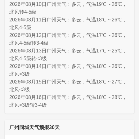
2026年08月10日广州天气：多云，气温19℃ ~ 26℃，
北风转4-5级
2026年08月11日广州天气：多云，气温18℃ ~ 26℃，
北风4-5级
2026年08月12日广州天气：多云，气温17℃ ~ 26℃，
北风4-5级转3-4级
2026年08月13日广州天气：多云，气温17℃ ~ 25℃，
北风4-5级转<3级
2026年08月14日广州天气：多云，气温18℃ ~ 26℃，
北风<3级
2026年08月15日广州天气：多云，气温18℃ ~ 27℃，
北风<3级
2026年08月16日广州天气：多云，气温18℃ ~ 28℃，
北风<3级转3-4级
广州同城天气预报30天