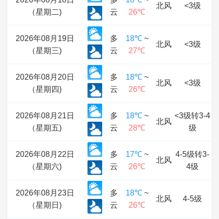
北风
<3级
（星期二)
云
26℃
2026年08月19日
多
18℃
~
北风
<3级
（星期三)
云
27℃
2026年08月20日
多
18℃
~
北风
<3级
（星期四)
云
26℃
2026年08月21日
多
18℃
~
<3级转3-4
北风
（星期五)
云
28℃
级
2026年08月22日
多
17℃
~
4-5级转3-
北风
（星期六)
云
26℃
4级
2026年08月23日
多
18℃
~
北风
4-5级
（星期日)
云
26℃