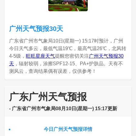
广州天气预报30天
广东省广州市气象局10日(星期一) 15:17时预计，广州
今日天气多云，最低气温19℃，最高气温26℃，北风转
4-5级，
旺旺星座天气
提醒您密切关注
广州天气预报30
天
，辐射较弱，涂擦SPF12-15、PA+护肤品。天有不
测风云，查询结果偶有误差，仅供参考！
广东广州天气预报
- 广东省广州市气象局08月10日(星期一) 15:17更新
今日广州天气预报详情