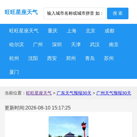
旺旺星座天气
旺旺星座天气
重庆
上海
北京
成都
哈尔滨
广州
深圳
天津
武汉
南京
杭州
沈阳
西安
郑州
青岛
苏州
厦门
当前位置：
旺旺星座天气
>
广东天气预报30天
>
广州天气预报30天
更新时间:2026-08-10 15:17:25