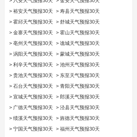
>
六安天气预报30天
>
金安天气预报30天
>
裕安天气预报30天
>
寿县天气预报30天
>
霍邱天气预报30天
>
舒城天气预报30天
>
金寨天气预报30天
>
霍山天气预报30天
>
亳州天气预报30天
>
谯城天气预报30天
>
涡阳天气预报30天
>
蒙城天气预报30天
>
利辛天气预报30天
>
池州天气预报30天
>
贵池天气预报30天
>
东至天气预报30天
>
石台天气预报30天
>
青阳天气预报30天
>
宣城天气预报30天
>
郎溪天气预报30天
>
广德天气预报30天
>
泾县天气预报30天
>
绩溪天气预报30天
>
旌德天气预报30天
>
宁国天气预报30天
>
福州天气预报30天