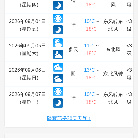
晴
（星期四)
18℃
风
级
2026年09月04日
10℃
~
东风转东
<3
晴
（星期五)
18℃
北风
级
2026年09月05日
11℃
~
<3
多云
东北风
（星期六)
18℃
级
2026年09月06日
13℃
~
<3
阴
东北风转
（星期日)
18℃
级
2026年09月07日
10℃
~
东风转东
<3
晴
（星期一)
18℃
北风
级
隐藏部份30天天气 ↑