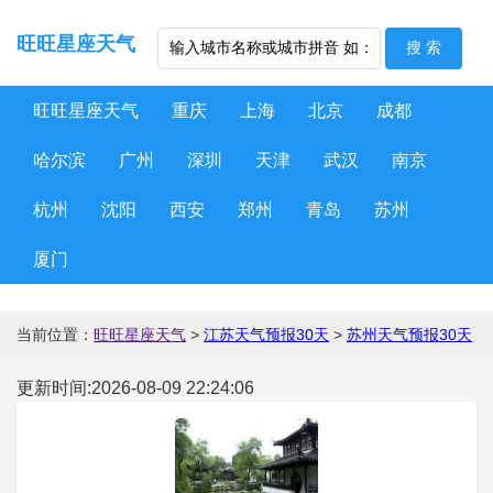
旺旺星座天气
旺旺星座天气
重庆
上海
北京
成都
哈尔滨
广州
深圳
天津
武汉
南京
杭州
沈阳
西安
郑州
青岛
苏州
厦门
当前位置：
旺旺星座天气
>
江苏天气预报30天
>
苏州天气预报30天
更新时间:2026-08-09 22:24:06