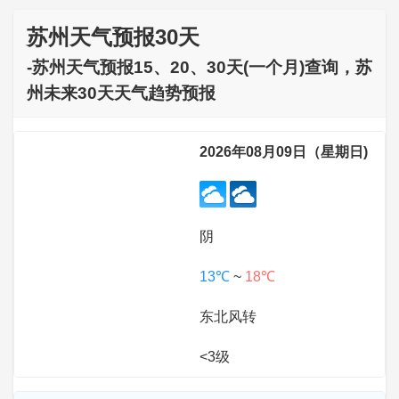
苏州天气预报30天
-苏州天气预报15、20、30天(一个月)查询，苏
州未来30天天气趋势预报
2026年08月09日（星期日)
阴
13℃
~
18℃
东北风转
<3级