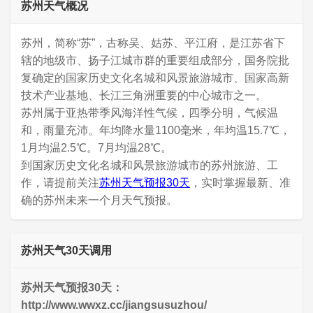
苏州天气概况
苏州，简称“苏”，古称吴、姑苏、平江府，是江苏省下
辖的地级市、扬子江城市群的重要组成部分，国务院批
复确定的国家历史文化名城和风景旅游城市、国家高新
技术产业基地、长江三角洲重要的中心城市之一。
苏州属于亚热带季风海洋性气候，四季分明，气候温
和，雨量充沛。年均降水量1100毫米，年均温15.7℃，
1月均温2.5℃。7月均温28℃。
到国家历史文化名城和风景旅游城市的苏州旅游、工
作，请提前关注
苏州天气预报30天
，实时掌握最新、准
确的苏州未来一个月天气预报。
苏州天气30天调用
苏州天气预报30天：
http://www.wwxz.cc/jiangsusuzhou/