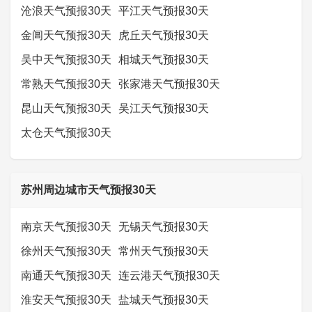
沧浪天气预报30天
平江天气预报30天
金阊天气预报30天
虎丘天气预报30天
吴中天气预报30天
相城天气预报30天
常熟天气预报30天
张家港天气预报30天
昆山天气预报30天
吴江天气预报30天
太仓天气预报30天
苏州周边城市天气预报30天
南京天气预报30天
无锡天气预报30天
徐州天气预报30天
常州天气预报30天
南通天气预报30天
连云港天气预报30天
淮安天气预报30天
盐城天气预报30天