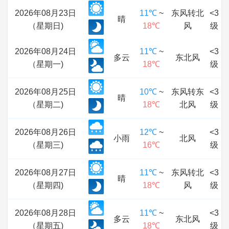
2026年08月23日
11℃
~
东风转北
<3
晴
（星期日)
18℃
风
级
2026年08月24日
11℃
~
<3
多云
东北风
（星期一)
18℃
级
2026年08月25日
10℃
~
东风转东
<3
晴
（星期二)
18℃
北风
级
2026年08月26日
12℃
~
<3
小雨
北风
（星期三)
16℃
级
2026年08月27日
11℃
~
东风转北
<3
晴
（星期四)
18℃
风
级
2026年08月28日
11℃
~
<3
多云
东北风
（星期五)
18℃
级