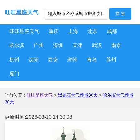
旺旺星座天气
旺旺星座天气
重庆
上海
北京
成都
哈尔滨
广州
深圳
天津
武汉
南京
杭州
沈阳
西安
郑州
青岛
苏州
厦门
当前位置：
旺旺星座天气
>
黑龙江天气预报30天
>
哈尔滨天气预报
30天
更新时间:2026-08-10 14:30:08