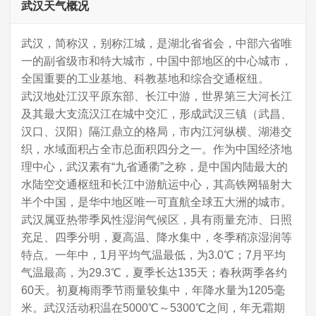
武汉天气概况
武汉，简称汉，别称江城，是湖北省省会，中部六省唯
一的副省级市和特大城市，中国中部地区的中心城市，
全国重要的工业基地、科教基地和综合交通枢纽。
武汉地处江汉平原东部、长江中游，世界第三大河长江
及其最大支流汉江在城中交汇，形成武汉三镇（武昌、
汉口、汉阳）隔江鼎立的格局，市内江河纵横、湖港交
织，水域面积占全市总面积四分之一。作为中国经济地
理中心，武汉素有“九省通衢”之称，是中国内陆最大的
水陆空交通枢纽和长江中游航运中心，其高铁网辐射大
半个中国，是华中地区唯一可直航全球五大洲的城市。
武汉属亚热带季风性湿润气候区，具有雨量充沛、日照
充足、四季分明，夏高温、降水集中，冬季稍凉湿润等
特点。一年中，1月平均气温最低，为3.0℃；7月平均
气温最高，为29.3℃，夏季长达135天；春秋两季各约
60天。初夏梅雨季节雨量较集中，年降水量为1205毫
米。武汉活动积温在5000℃～5300℃之间，年无霜期