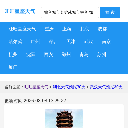
旺旺星座天气
旺旺星座天气
重庆
上海
北京
成都
哈尔滨
广州
深圳
天津
武汉
南京
杭州
沈阳
西安
郑州
青岛
苏州
厦门
当前位置：
旺旺星座天气
>
湖北天气预报30天
>
武汉天气预报30天
更新时间:2026-08-08 13:25:22