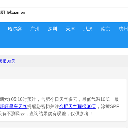
哈尔滨
广州
深圳
天津
武汉
南京
杭州
预报30天
期六) 05:10时预计，合肥今日天气多云，最低气温10℃，最
旺旺星座天气
提醒您密切关注
合肥天气预报30天
，涂擦SPF
。天有不测风云，查询结果偶有误差，仅供参考！