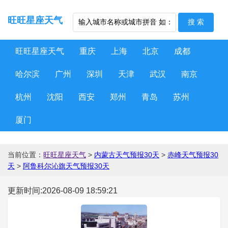
旺旺星座天气
旺旺星座天气
重庆
上海
北京
成都
哈尔滨
广州
深圳
天津
武汉
南京
杭州
沈阳
西安
郑州
青岛
苏州
厦门
当前位置：
旺旺星座天气
>
内蒙古天气预报30天
>
赤峰天气预报30
天
>
阿鲁科尔沁旗天气预报30天
更新时间:2026-08-09 18:59:21