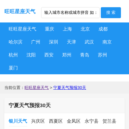
旺旺星座天气
旺旺星座天气
重庆
上海
北京
成都
哈尔滨
广州
深圳
天津
武汉
南京
杭州
沈阳
西安
郑州
青岛
苏州
厦门
当前位置：
旺旺星座天气
>
宁夏天气预报30天
宁夏天气预报30天
银川天气
兴庆区
西夏区
金凤区
永宁县
贺兰县