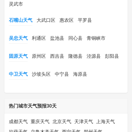
灵武市
石嘴山天气
大武口区
惠农区
平罗县
吴忠天气
利通区
盐池县
同心县
青铜峡市
固原天气
原州区
西吉县
隆德县
泾源县
彭阳县
中卫天气
沙坡头区
中宁县
海原县
热门城市天气预报30天
成都天气
重庆天气
北京天气
天津天气
上海天气
拉萨天气
乌鲁木齐天气
西宁天气
郑州天气