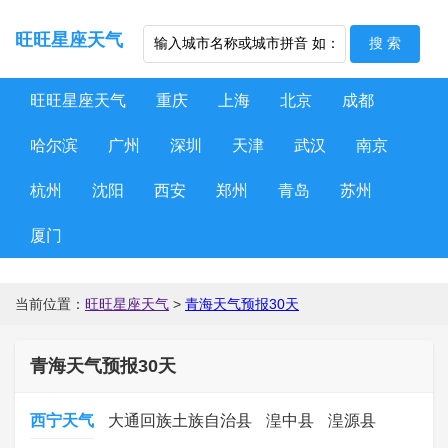
旺旺星座天气
旺旺星座天气
重庆
上海
北京
成都
哈尔滨
广州
深圳
天津
武汉
南京
杭州
沈阳
西安
郑州
青岛
苏州
厦门
当前位置：
旺旺星座天气
>
青海天气预报30天
青海天气预报30天
西宁天气
大通回族土族自治县
湟中县
湟源县