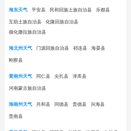
海东天气
平安县
民和回族土族自治县
乐都县
互助土族自治县
化隆回族自治县
循化撒拉族自治县
海北州天气
门源回族自治县
祁连县
海晏县
刚察县
黄南州天气
同仁县
尖扎县
泽库县
河南蒙古族自治县
海南州天气
共和县
同德县
贵德县
兴海县
贵南县