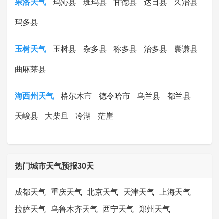
果洛天气
玛沁县
班玛县
甘德县
达日县
久治县
玛多县
玉树天气
玉树县
杂多县
称多县
治多县
囊谦县
曲麻莱县
海西州天气
格尔木市
德令哈市
乌兰县
都兰县
天峻县
大柴旦
冷湖
茫崖
热门城市天气预报30天
成都天气
重庆天气
北京天气
天津天气
上海天气
拉萨天气
乌鲁木齐天气
西宁天气
郑州天气