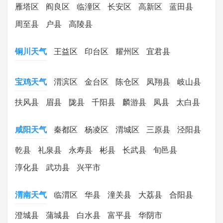
雁塔区
阎良区
临潼区
长安区
高新区
蓝田县
周至县
户县
高陵县
铜川天气
王益区
印台区
耀州区
宜君县
宝鸡天气
渭滨区
金台区
陈仓区
凤翔县
岐山县
扶风县
眉县
陇县
千阳县
麟游县
凤县
太白县
咸阳天气
秦都区
杨凌区
渭城区
三原县
泾阳县
乾县
礼泉县
永寿县
彬县
长武县
旬邑县
淳化县
武功县
兴平市
渭南天气
临渭区
华县
潼关县
大荔县
合阳县
澄城县
蒲城县
白水县
富平县
华阴市