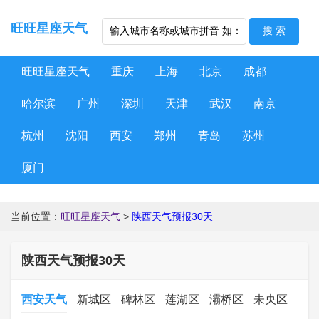
旺旺星座天气
旺旺星座天气
重庆
上海
北京
成都
哈尔滨
广州
深圳
天津
武汉
南京
杭州
沈阳
西安
郑州
青岛
苏州
厦门
当前位置：
旺旺星座天气
>
陕西天气预报30天
陕西天气预报30天
西安天气
新城区
碑林区
莲湖区
灞桥区
未央区