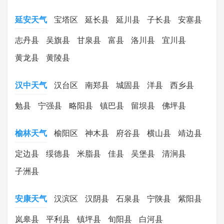
延安天气
宝塔区
延长县
延川县
子长县
安塞县
志丹县
吴旗县
甘泉县
富县
洛川县
宜川县
黄龙县
黄陵县
汉中天气
汉台区
南郑县
城固县
洋县
西乡县
勉县
宁强县
略阳县
镇巴县
留坝县
佛坪县
榆林天气
榆阳区
神木县
府谷县
横山县
靖边县
定边县
绥德县
米脂县
佳县
吴堡县
清涧县
子洲县
安康天气
汉滨区
汉阴县
石泉县
宁陕县
紫阳县
岚皋县
平利县
镇坪县
旬阳县
白河县