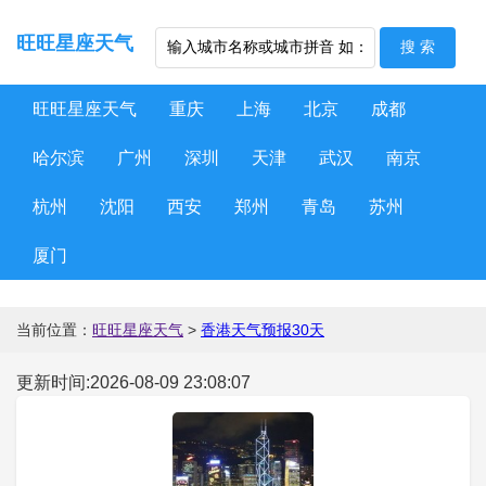
旺旺星座天气
旺旺星座天气
重庆
上海
北京
成都
哈尔滨
广州
深圳
天津
武汉
南京
杭州
沈阳
西安
郑州
青岛
苏州
厦门
当前位置：
旺旺星座天气
>
香港天气预报30天
更新时间:2026-08-09 23:08:07