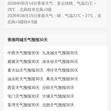
2026年08月14日香港天气：多云转晴，气温21℃ ~
26℃，北风转东北风<3级
2026年08月15日香港天气：晴，气温21℃ ~ 27℃，东
北风<3级转4-5级
香港同城天气预报30天
中西天气预报30天
九龙城天气预报30天
观塘天气预报30天
深水埗天气预报30天
黄大仙天气预报30天
湾仔天气预报30天
油尖旺天气预报30天
离岛天气预报30天
西贡天气预报30天
沙田天气预报30天
屯门天气预报30天
大埔天气预报30天
荃湾天气预报30天
元朗天气预报30天