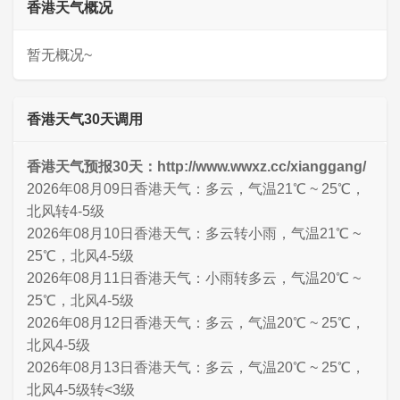
香港天气概况
暂无概况~
香港天气30天调用
香港天气预报30天：http://www.wwxz.cc/xianggang/
2026年08月09日香港天气：多云，气温21℃ ~ 25℃，
北风转4-5级
2026年08月10日香港天气：多云转小雨，气温21℃ ~
25℃，北风4-5级
2026年08月11日香港天气：小雨转多云，气温20℃ ~
25℃，北风4-5级
2026年08月12日香港天气：多云，气温20℃ ~ 25℃，
北风4-5级
2026年08月13日香港天气：多云，气温20℃ ~ 25℃，
北风4-5级转<3级