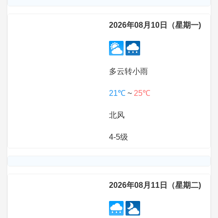
2026年08月10日（星期一)
多云转小雨
21℃
~
25℃
北风
4-5级
2026年08月11日（星期二)