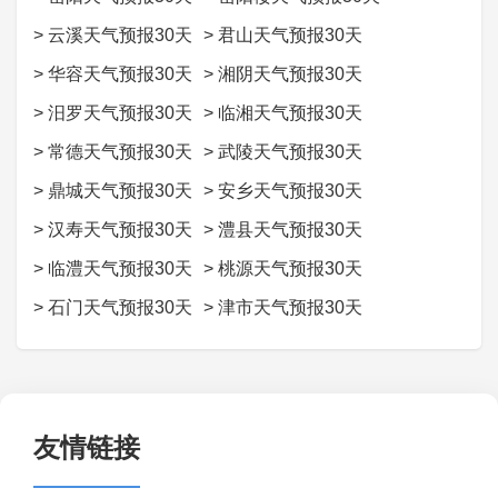
>
云溪天气预报30天
>
君山天气预报30天
>
华容天气预报30天
>
湘阴天气预报30天
>
汨罗天气预报30天
>
临湘天气预报30天
>
常德天气预报30天
>
武陵天气预报30天
>
鼎城天气预报30天
>
安乡天气预报30天
>
汉寿天气预报30天
>
澧县天气预报30天
>
临澧天气预报30天
>
桃源天气预报30天
>
石门天气预报30天
>
津市天气预报30天
友情链接