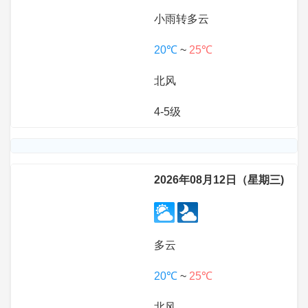
小雨转多云
20℃
~
25℃
北风
4-5级
2026年08月12日（星期三)
多云
20℃
~
25℃
北风