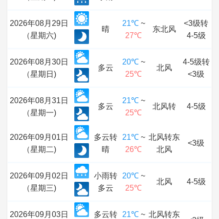
2026年08月29日
21℃
~
<3级转
晴
东北风
（星期六)
27℃
4-5级
2026年08月30日
20℃
~
4-5级转
多云
北风
（星期日)
25℃
<3级
2026年08月31日
21℃
~
多云
北风转
4-5级
（星期一)
25℃
2026年09月01日
多云转
21℃
~
北风转东
<3级
（星期二)
晴
26℃
北风
2026年09月02日
小雨转
20℃
~
北风
4-5级
（星期三)
多云
25℃
2026年09月03日
多云转
21℃
~
北风转东