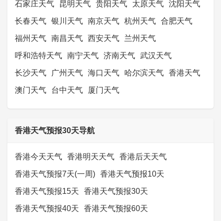
石家庄天气
昆明天气
贵阳天气
太原天气
沈阳天气
长春天气
银川天气
南京天气
杭州天气
合肥天气
福州天气
南昌天气
西安天气
兰州天气
呼和浩特天气
南宁天气
济南天气
武汉天气
长沙天气
广州天气
海口天气
哈尔滨天气
香港天气
澳门天气
台中天气
厦门天气
香港天气预报30天导航
香港今天天气
香港明天天气
香港后天天气
香港天气预报7天(一周)
香港天气预报10天
香港天气预报15天
香港天气预报30天
香港天气预报40天
香港天气预报60天