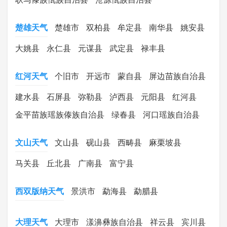
楚雄天气
楚雄市
双柏县
牟定县
南华县
姚安县
大姚县
永仁县
元谋县
武定县
禄丰县
红河天气
个旧市
开远市
蒙自县
屏边苗族自治县
建水县
石屏县
弥勒县
泸西县
元阳县
红河县
金平苗族瑶族傣族自治县
绿春县
河口瑶族自治县
文山天气
文山县
砚山县
西畴县
麻栗坡县
马关县
丘北县
广南县
富宁县
西双版纳天气
景洪市
勐海县
勐腊县
大理天气
大理市
漾濞彝族自治县
祥云县
宾川县