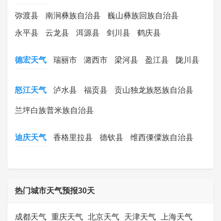
弥渡县
南涧彝族自治县
巍山彝族回族自治县
永平县
云龙县
洱源县
剑川县
鹤庆县
德宏天气
瑞丽市
潞西市
梁河县
盈江县
陇川县
怒江天气
泸水县
福贡县
贡山独龙族怒族自治县
兰坪白族普米族自治县
迪庆天气
香格里拉县
德钦县
维西傈僳族自治县
热门城市天气预报30天
成都天气
重庆天气
北京天气
天津天气
上海天气