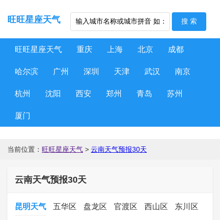
旺旺星座天气
旺旺星座天气
重庆
上海
北京
成都
哈尔滨
广州
深圳
天津
武汉
南京
杭州
沈阳
西安
郑州
青岛
苏州
厦门
当前位置：
旺旺星座天气
>
云南天气预报30天
云南天气预报30天
昆明天气
五华区
盘龙区
官渡区
西山区
东川区