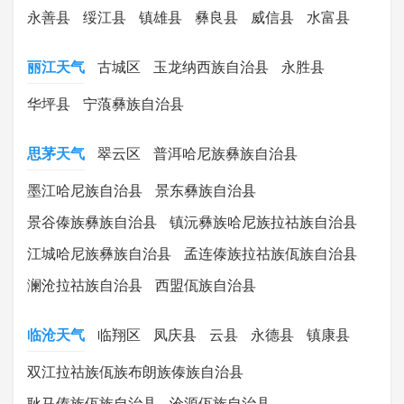
永善县
绥江县
镇雄县
彝良县
威信县
水富县
丽江天气
古城区
玉龙纳西族自治县
永胜县
华坪县
宁蒗彝族自治县
思茅天气
翠云区
普洱哈尼族彝族自治县
墨江哈尼族自治县
景东彝族自治县
景谷傣族彝族自治县
镇沅彝族哈尼族拉祜族自治县
江城哈尼族彝族自治县
孟连傣族拉祜族佤族自治县
澜沧拉祜族自治县
西盟佤族自治县
临沧天气
临翔区
凤庆县
云县
永德县
镇康县
双江拉祜族佤族布朗族傣族自治县
耿马傣族佤族自治县
沧源佤族自治县