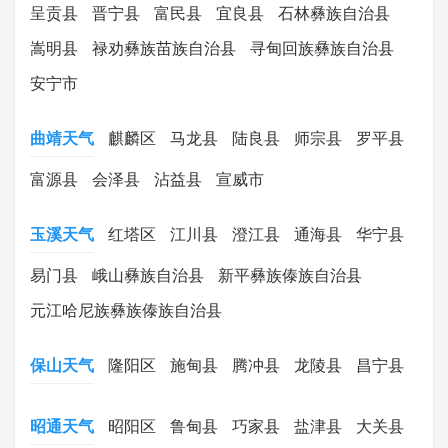
呈贡县
晋宁县
富民县
宜良县
石林彝族自治县
嵩明县
禄劝彝族苗族自治县
寻甸回族彝族自治县
安宁市
曲靖天气
麒麟区
马龙县
陆良县
师宗县
罗平县
富源县
会泽县
沾益县
宣威市
玉溪天气
红塔区
江川县
澄江县
通海县
华宁县
易门县
峨山彝族自治县
新平彝族傣族自治县
元江哈尼族彝族傣族自治县
保山天气
隆阳区
施甸县
腾冲县
龙陵县
昌宁县
昭通天气
昭阳区
鲁甸县
巧家县
盐津县
大关县