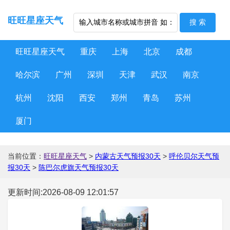
旺旺星座天气
旺旺星座天气
重庆
上海
北京
成都
哈尔滨
广州
深圳
天津
武汉
南京
杭州
沈阳
西安
郑州
青岛
苏州
厦门
当前位置：
旺旺星座天气
>
内蒙古天气预报30天
>
呼伦贝尔天气预
报30天
>
陈巴尔虎旗天气预报30天
更新时间:2026-08-09 12:01:57