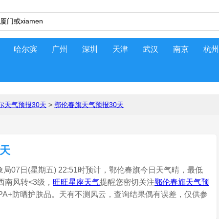
哈尔滨
广州
深圳
天津
武汉
南京
杭州
尔天气预报30天
>
鄂伦春旗天气预报30天
0天
07日(星期五) 22:51时预计，鄂伦春旗今日天气晴，最低
，西南风转<3级，
旺旺星座天气
提醒您密切关注
鄂伦春旗天气预
、PA+防晒护肤品。天有不测风云，查询结果偶有误差，仅供参